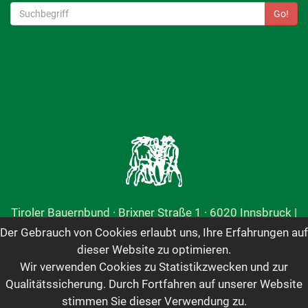
Go!
Tiroler Bauernbund · Brixner Straße 1 · 6020 Innsbruck |
+43 512 59 900-12
|
tbb@tiroler-bauernbund.at
Der Gebrauch von Cookies erlaubt uns, Ihre Erfahrungen auf
Öffnungszeiten: Montag bis Donnerstag von 8 bis 12
dieser Website zu optimieren.
Uhr und 13 bis 16 Uhr | Freitag von 8 bis 12 Uhr
Wir verwenden Cookies zu Statistikzwecken und zur
Qualitätssicherung. Durch Fortfahren auf unserer Website
ImpressumTerminübersichtInterner BereichDownloadsDatenschutz
stimmen Sie dieser Verwendung zu.