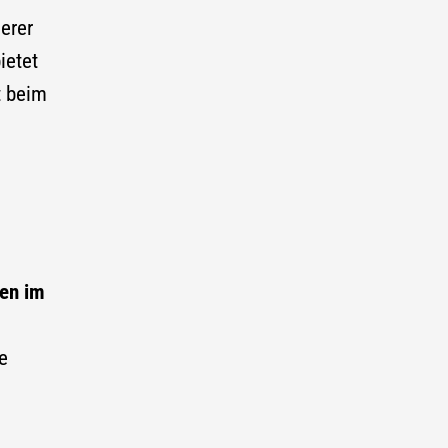
erer
ietet
t beim
len im
e