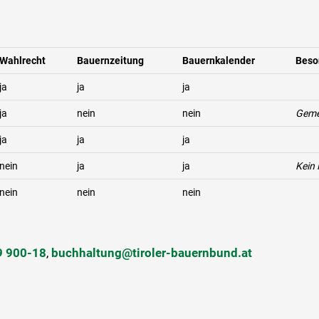
Wahlrecht
Bauernzeitung
Bauernkalender
Beso
ja
ja
ja
ja
nein
nein
Geme
ja
ja
ja
nein
ja
ja
Kein
nein
nein
nein
9 900-18
,
buchhaltung@tiroler-bauernbund.at