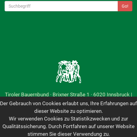
Go!
Tiroler Bauernbund · Brixner Straße 1 · 6020 Innsbruck |
+43 512 59 900-12
|
tbb@tiroler-bauernbund.at
Der Gebrauch von Cookies erlaubt uns, Ihre Erfahrungen auf
Öffnungszeiten: Montag bis Donnerstag von 8 bis 12
dieser Website zu optimieren.
Uhr und 13 bis 16 Uhr | Freitag von 8 bis 12 Uhr
Wir verwenden Cookies zu Statistikzwecken und zur
Qualitätssicherung. Durch Fortfahren auf unserer Website
ImpressumTerminübersichtInterner BereichDownloadsDatenschutz
stimmen Sie dieser Verwendung zu.